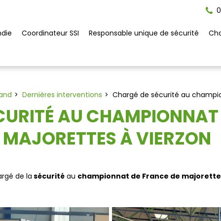
0
ndie
Coordinateur SSI
Responsable unique de sécurité
Cha
rand
Dernières interventions
Chargé de sécurité au champio
CURITÉ AU CHAMPIONNAT 
MAJORETTES À VIERZON
rgé de la
sécurité
au
championnat de France de majorette