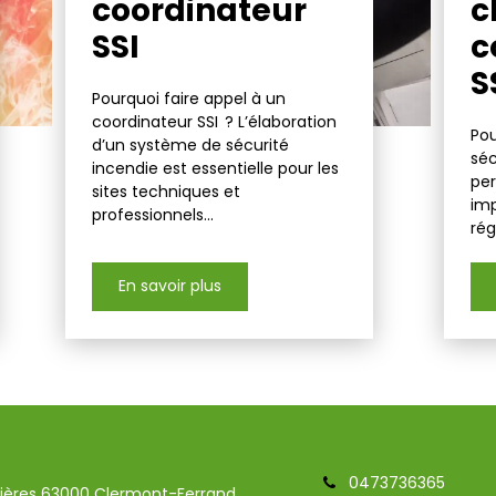
coordinateur
c
SSI
c
S
Pourquoi faire appel à un
coordinateur SSI ? L’élaboration
Pou
d’un système de sécurité
séc
incendie est essentielle pour les
per
sites techniques et
imp
professionnels...
rég
En savoir plus
0473736365
mières 63000 Clermont-Ferrand