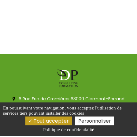
6 Rue Eric de Cromières 63000 Clermont-Ferrand
0473736365
En poursuivant votre navigation, vous acceptez l'utilisation de
services tiers pouvant installer des cookies
0769389376
Tout accepter
Personnaliser
contact@dp-consulting-formation.fr
Politique de confidentialité