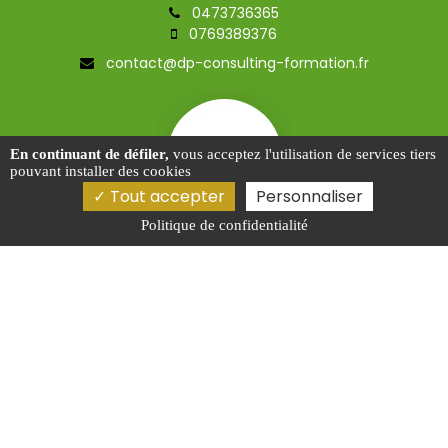
0473736365
0769389376
contact@dp-consulting-formation.fr
En continuant de défiler,
vous acceptez l'utilisation de services tiers
pouvant installer des cookies
Tout accepter
Personnaliser
Politique de confidentialité
Activités
Coordinateur sécurité Clermont-Ferrand
Conseiller en sécurité Vichy
Responsable unique de sécurité Poitiers
Cordinateur SSI Lyon
Conseiller en sécurité Villeurbanne
Mentions légales
Charte d’utilisation des données
Gestion des cookies
2026