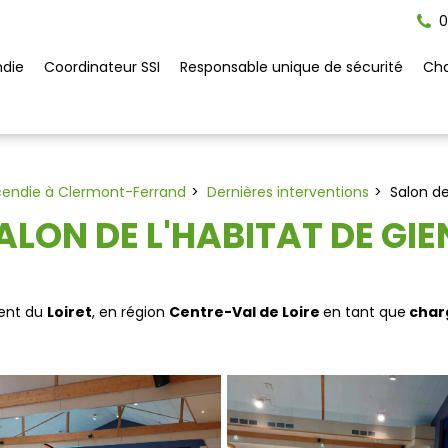
0
ndie
Coordinateur SSI
Responsable unique de sécurité
Cha
ncendie à Clermont-Ferrand
Dernières interventions
Salon de
ALON DE L'HABITAT DE GIE
ent du
Loiret
, en région
Centre-Val de Loire
en tant que
charg