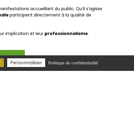
ifestations accueillant du public. Qu’il s’agisse
ndie
participent directement à la qualité de
ur implication et leur
professionnalisme
.
lic ?
r
Personnaliser
Politique de confidentialité
contact@dp-consulting-formation.fr