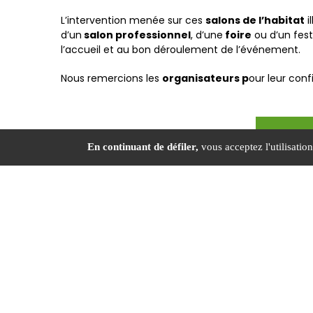
L’intervention menée sur ces
salons de l’habitat
i
d’un
salon professionnel
, d’une
foire
ou d’un festi
l’accueil et au bon déroulement de l’événement.
Nous remercions les
organisateurs p
our leur conf
Vous
En continuant de défiler,
vous acceptez l'utilisation
DP CONSULTING ET FORMATION : Chargé de Sécuri
majeurs en août 2025
6 Rue Eric de Cro