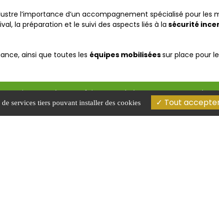
llustre l’importance d’un accompagnement spécialisé pour les man
val, la préparation et le suivi des aspects liés à la
sécurité ince
iance, ainsi que toutes les
équipes mobilisées
sur place pour le
 organisez un salon, une foire ou un événement recevant du pub
Tout accepte
 de services tiers pouvant installer des cookies
té lors de deux événements
0473736365
mières 63000 Clermont-Ferrand
0769389376