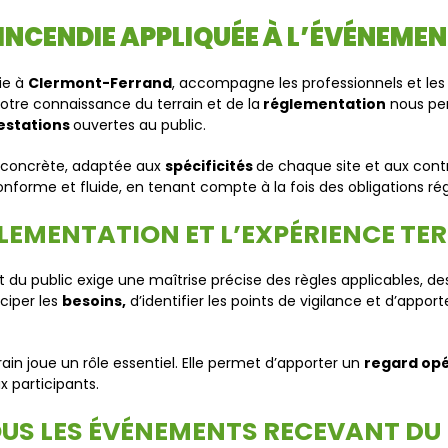
 INCENDIE APPLIQUÉE À L’ÉVÉNEMEN
ie à
Clermont-Ferrand
, accompagne les professionnels et les 
Notre connaissance du terrain et de la
réglementation
nous per
estations
ouvertes au public.
concrète, adaptée aux
spécificités
de chaque site et aux con
nforme et fluide, en tenant compte à la fois des obligations rég
GLEMENTATION ET L’EXPÉRIENCE TE
u public exige une maîtrise précise des règles applicables, de
iciper les
besoins,
d’identifier les points de vigilance et d’appo
rrain joue un rôle essentiel. Elle permet d’apporter un
regard opé
 participants.
TOUS LES ÉVÉNEMENTS RECEVANT DU